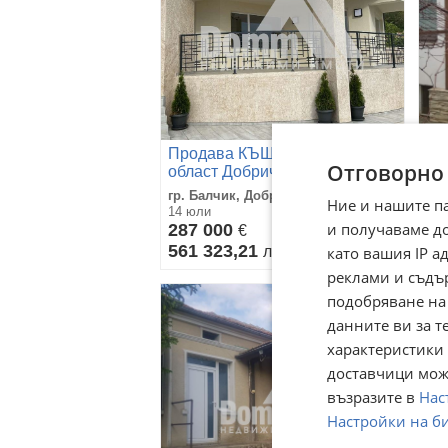
Продава КЪЩА, гр. Балчик,
Пр
Отговорно
област Добрич
об
гр. Балчик, Добрич
гр.
Ние и нашите п
14 юли
14 
и получаваме д
287 000
19
€
561 323,21
38
като вашия IP 
лв
реклами и съдъ
подобряване на
данните ви за т
характеристики 
доставчици може
възразите в
Нас
Настройки на б