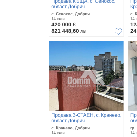
Продава КЪЩА, с. Сенокос,
Пр
област Добрич
Кр
с. Сенокос, Добрич
с. 
14 юли
14 
420 000
12
€
821 448,60
24
лв
Продава 3-СТАЕН, с. Кранево,
Пр
област Добрич
об
с. Кранево, Добрич
гр.
14 юли
14 