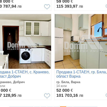
8 000
59 000
€
€
0 787,94
115 393,97
лв
лв
одава 1-СТАЕН, с. Кранево,
Продава 1-СТАЕН, гр. Бяла,
ласт Добрич
област Варна
Кранево, Добрич
гр. Бяла, Варна
юли
14 юли
 000
52 000
€
€
7 128,95
101 703,16
лв
лв