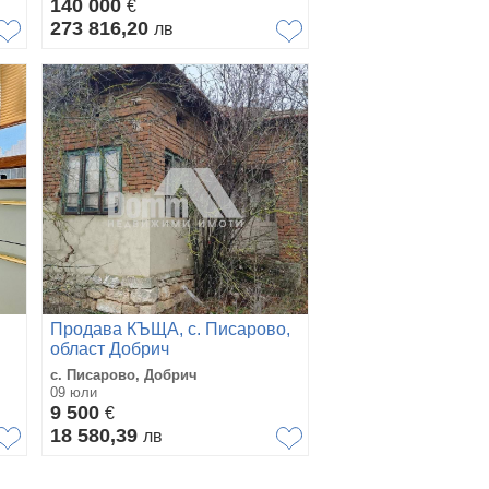
140 000
€
273 816,20
лв
Продава КЪЩА, с. Писарово,
област Добрич
с. Писарово, Добрич
09 юли
9 500
€
18 580,39
лв