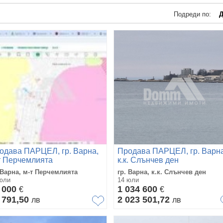
Подреди по:
Д
одава ПАРЦЕЛ, гр. Варна,
Продава ПАРЦЕЛ, гр. Варна
т Перчемлията
к.к. Слънчев ден
 Варна, м-т Перчемлията
гр. Варна, к.к. Слънчев ден
юли
14 юли
 000
1 034 600
€
€
 791,50
2 023 501,72
лв
лв