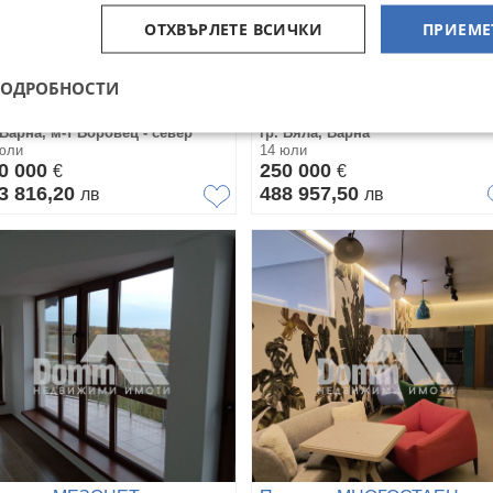
ОТХВЪРЛЕТЕ ВСИЧКИ
ПРИЕМЕ
ПОДРОБНОСТИ
одава КЪЩА, гр. Варна, м-т
Продава КЪЩА, гр. Бяла,
ровец - север
област Варна
 Варна, м-т Боровец - север
гр. Бяла, Варна
юли
14 юли
0 000
250 000
€
€
3 816,20
488 957,50
лв
лв