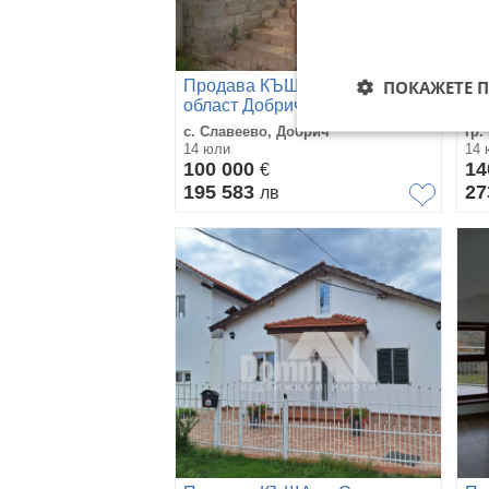
ПОКАЖЕТЕ 
Продава КЪЩА, с. Славеево,
Пр
област Добрич
Бо
с. Славеево, Добрич
гр.
14 юли
14 
100 000
14
€
195 583
27
лв