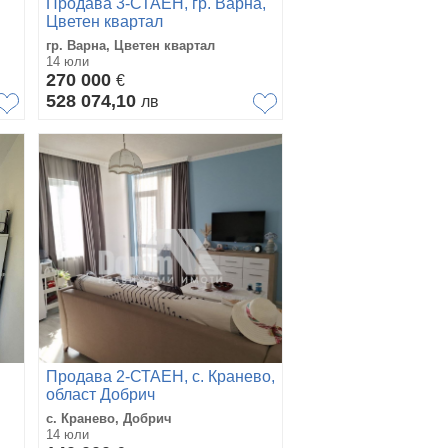
Продава 3-СТАЕН, гр. Варна,
Цветен квартал
гр. Варна, Цветен квартал
14 юли
270 000
€
528 074,10
лв
Продава 2-СТАЕН, с. Кранево,
област Добрич
с. Кранево, Добрич
14 юли