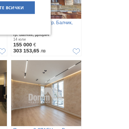
ТЕ ВСИЧКИ
Продава КЪЩА, гр. Балчик,
област Добрич
гр. Балчик, Добрич
14 юли
155 000
€
303 153,65
лв