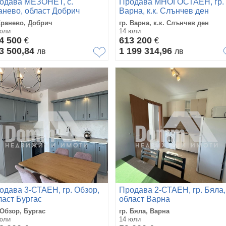
одава МЕЗОНЕТ, с.
Продава МНОГОСТАЕН, гр.
анево, област Добрич
Варна, к.к. Слънчев ден
Кранево, Добрич
гр. Варна, к.к. Слънчев ден
юли
14 юли
4 500
613 200
€
€
3 500,84
1 199 314,96
лв
лв
одава 3-СТАЕН, гр. Обзор,
Продава 2-СТАЕН, гр. Бяла,
ласт Бургас
област Варна
 Обзор, Бургас
гр. Бяла, Варна
юли
14 юли