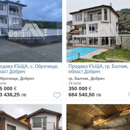
одава КЪЩА, с. Оброчище,
Продава КЪЩА, гр. Балчик,
ласт Добрич
област Добрич
 Оброчище, Добрич
гр. Балчик, Добрич
юли
14 юли
5 000
350 000
€
€
3 436,25
684 540,50
лв
лв