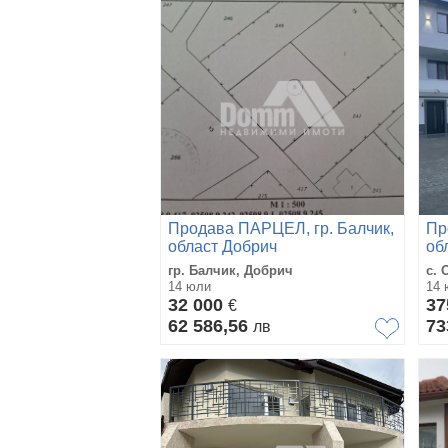
Продава ПАРЦЕЛ, гр. Балчик,
Пр
област Добрич
об
гр. Балчик, Добрич
с.
14 юли
14 
32 000
37
€
62 586,56
73
лв