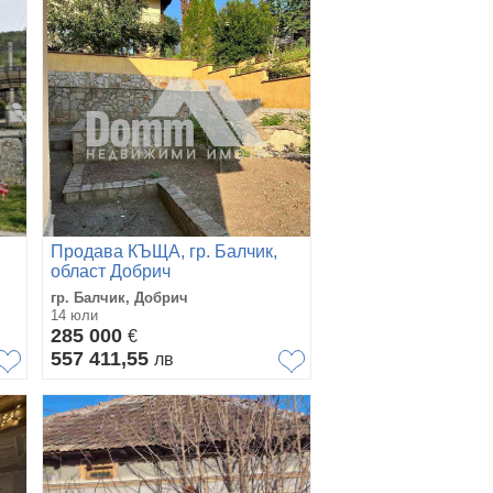
Продава КЪЩА, гр. Балчик,
област Добрич
гр. Балчик, Добрич
14 юли
285 000
€
557 411,55
лв