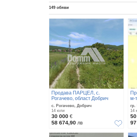
149
обяви
Продава ПАРЦЕЛ, с.
Пр
Рогачево, област Добрич
м-
с. Рогачево, Добрич
гр.
14 юли
14 
30 000
50
€
58 674,90
97
лв