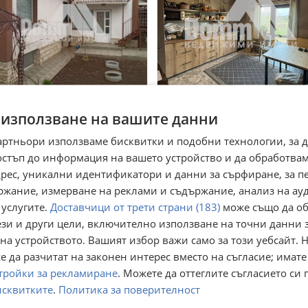
одава КЪЩА, гр. Каварна,
Продава КЪЩА, гр. Долни
 използване на вашите данни
ласт Добрич
чифлик, област Варна
 Каварна, Добрич
гр. Долни чифлик, Варна
артньори използваме бисквитки и подобни технологии, за 
юли
14 юли
остъп до информация на вашето устройство и да обработва
5 000
210 000
€
€
1 386,85
410 724,30
адрес, уникални идентификатори и данни за сърфиране, за 
лв
лв
ржание, измерване на реклами и съдържание, анализ на ау
 услугите.
Доставчици от трети страни (183)
може също да об
ези и други цели, включително използване на точни данни 
на устройството. Вашият избор важи само за този уебсайт. 
 да разчитат на законен интерес вместо на съгласие; имате
тройки за рекламиране
. Можете да оттеглите съгласието си 
исквитките
.
Политика за поверителност