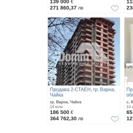
139 000
11
€
271 860,37
23
лв
Продава 2-СТАЕН, гр. Варна,
Пр
Чайка
об
гр. Варна, Чайка
с. 
14 юли
14 
186 500
65
€
364 762,30
12
лв