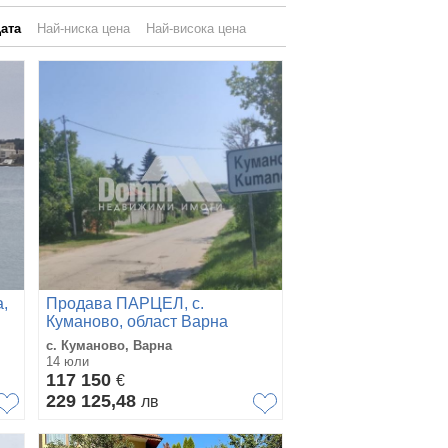
ата
Най-ниска цена
Най-висока цена
,
Продава ПАРЦЕЛ, с.
Куманово, област Варна
с. Куманово, Варна
14 юли
117 150
€
229 125,48
лв