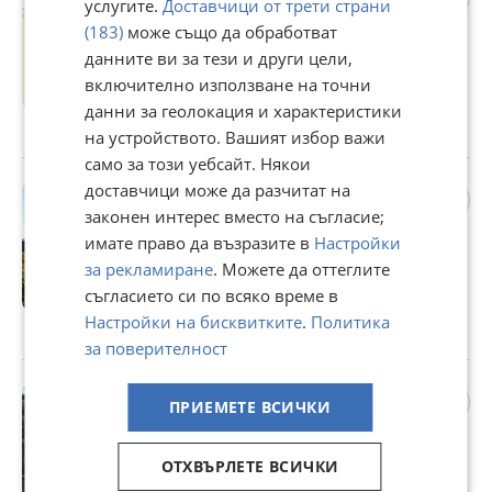
услугите.
Доставчици от трети страни
Игнатиево, област Варна
(183)
може също да обработват
45 000 €
данните ви за тези и други цели,
88 012,35 лв
включително използване на точни
Не се начислява ДДС
данни за геолокация и характеристики
гр. Игнатиево, Варна, 30 юли
на устройството. Вашият избор важи
само за този уебсайт. Някои
доставчици може да разчитат на
Продава ПАРЦЕЛ, с.
Рогачево, област Добрич
законен интерес вместо на съгласие;
99 900 €
имате право да възразите в
Настройки
за рекламиране
. Можете да оттеглите
195 387,42 лв
съгласието си по всяко време в
Не се начислява ДДС
Настройки на бисквитките
.
Политика
с. Рогачево, Добрич, 30 юли
за поверителност
Продава ПАРЦЕЛ, гр. Варна,
ПРИЕМЕТЕ ВСИЧКИ
с. Звездица
33 000 €
ОТХВЪРЛЕТЕ ВСИЧКИ
64 542,39 лв