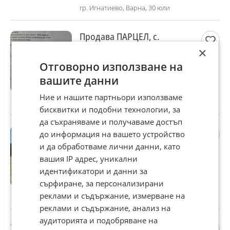
гр. Игнатиево, Варна, 30 юли
Продава ПАРЦЕЛ, с.
Царичино, област Добрич
×
25 000 €
Отговорно използване на
48 895,75 лв
вашите данни
Не се начислява ДДС
Ние и нашите партньори използваме
с. Царичино, Добрич, 30 юли
бисквитки и подобни технологии, за
да съхраняваме и получаваме достъп
Продава ПАРЦЕЛ, с.
до информация на вашето устройство
Приселци, област Варна
и да обработваме лични данни, като
21 100 €
вашия IP адрес, уникални
41 268,01 лв
идентификатори и данни за
сърфиране, за персонализирани
Не се начислява ДДС
реклами и съдържание, измерване на
с. Приселци, Варна, 30 юли
реклами и съдържание, анализ на
аудиторията и подобряване на
Продава ПАРЦЕЛ, гр.